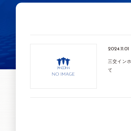
2024.11.01
三交インホ
て