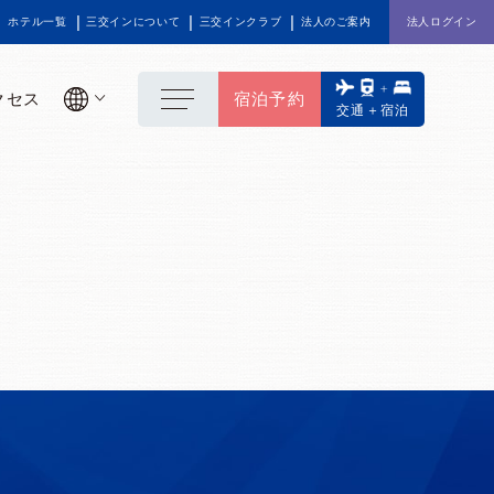
ホテル一覧
三交インについて
三交インクラブ
法人のご案内
法人ログイン
クセス
宿泊予約
交通＋宿泊