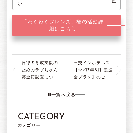
い
「わくわくフレンズ」様の活動詳
細はこちら
盲導犬育成支援の
三交インホテルズ
ためのラブちゃん
【令和7年8月 義援
募金箱設置につい
金プラン】のご報
て
告について
一覧へ戻る
CATEGORY
カテゴリー