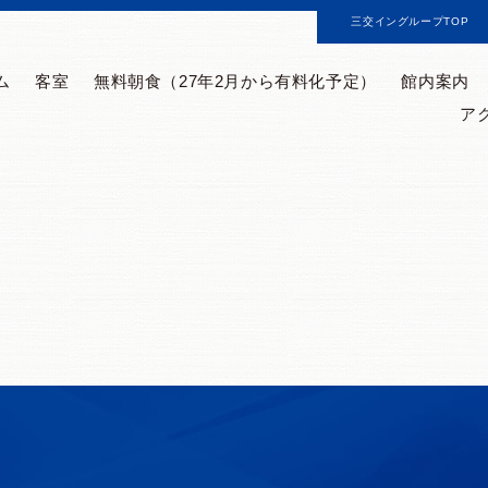
三交イングループTOP
ム
客室
無料朝食（27年2月から有料化予定）
館内案内
ア