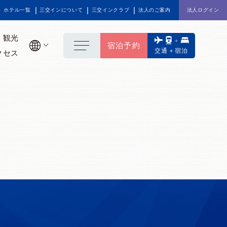
ホテル一覧
三交インについて
三交インクラブ
法人のご案内
法人ログイン
観光
宿泊予約
交通＋宿泊
クセス