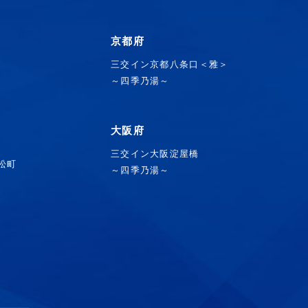
京都府
三交イン京都八条口＜雅＞
～四季乃湯～
大阪府
三交イン大阪淀屋橋
浜松町
～四季乃湯～