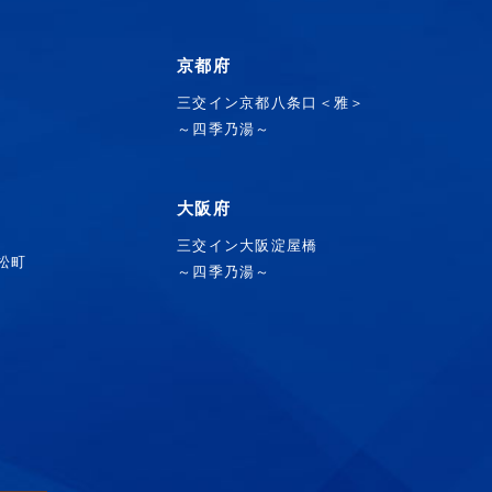
京都府
三交イン京都八条口＜雅＞
～四季乃湯～
大阪府
三交イン大阪淀屋橋
浜松町
～四季乃湯～