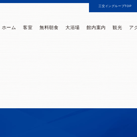
三交イングループTOP
ホーム
客室
無料朝食
大浴場
館内案内
観光
ア