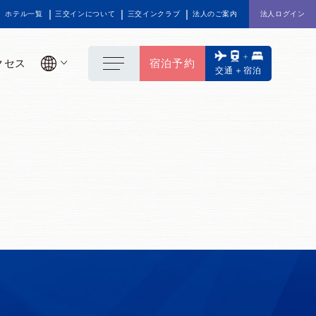
ホテル一覧
三交インについて
三交インクラブ
法人のご案内
法人ログイン
クセス
宿泊予約
交通＋宿泊