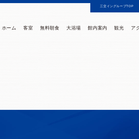
三交イングループTOP
ホーム
客室
無料朝食
大浴場
館内案内
観光
ア