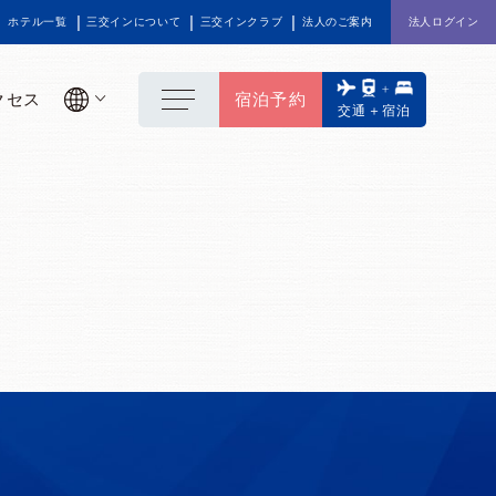
ホテル一覧
三交インについて
三交インクラブ
法人のご案内
法人ログイン
クセス
宿泊予約
交通＋宿泊