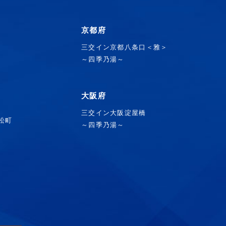
京都府
三交イン京都八条口＜雅＞
～四季乃湯～
大阪府
三交イン大阪淀屋橋
浜松町
～四季乃湯～